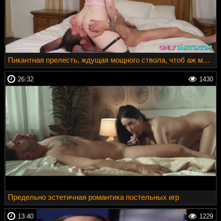
Пикантная прелесть, ждущая мощного ствола, чтоб аж мурашки побежали
26:32
1430
Предельно эстетичная романтика постельных игр
13:40
1229