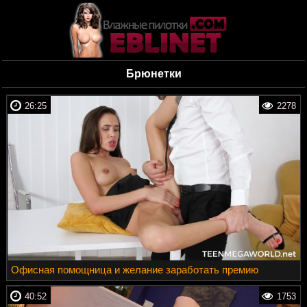
Брюнетки
26:25
2278
Офисная помощница и желание заработать премию
40:52
1753