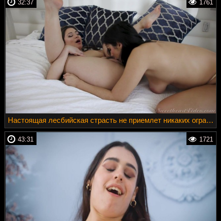
32:37
1761
Настоящая лесбийская страсть не приемлет никаких ограничений
43:31
1721