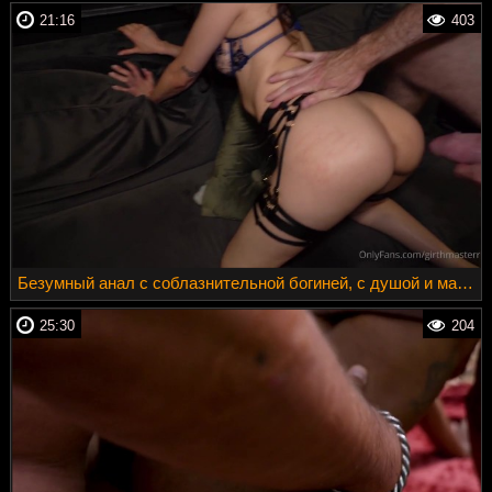
21:16
403
Безумный анал с соблазнительной богиней, с душой и матерными вибрациями
25:30
204