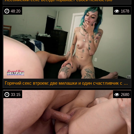
48:20
1678
Горячий секс втроем: две милашки и один счастливчик с большим прибором
33:15
2680