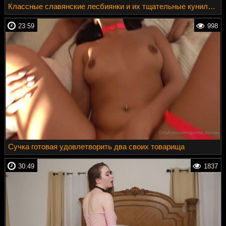
Классные славянские лесбиянки и их тщательные кунилингусы
23:59
998
Сучка готовая удовлетворить два своих товарища
30:49
1837