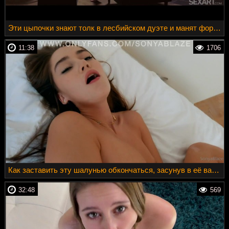
Эти цыпочки знают толк в лесбийском дуэте и манят формами
11:38
1706
Как заставить эту шалунью обкончаться, засунув в её вагину свой твердый стержень
32:48
569