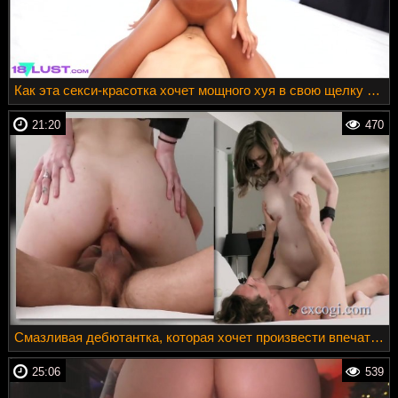
Как эта секси-красотка хочет мощного хуя в свою щелку без лишних слов
21:20
470
Смазливая дебютантка, которая хочет произвести впечатление
25:06
539