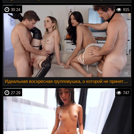
30:24
915
Идеальная воскресная групповушка, о которой не принято говорить
27:29
747