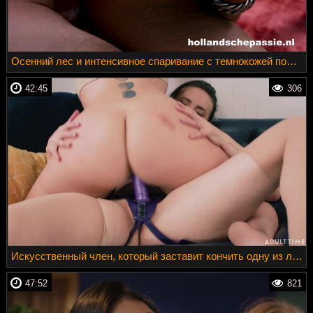
Осенний лес и интенсивное спаривание с темнокожей подружкой
42:45
306
Искусственный член, который заставит кончить одну из лесбиянок
47:52
821