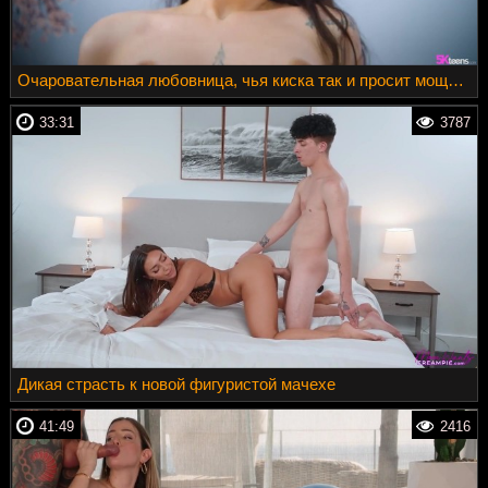
Очаровательная любовница, чья киска так и просит мощного вторжения
33:31
3787
Дикая страсть к новой фигуристой мачехе
41:49
2416