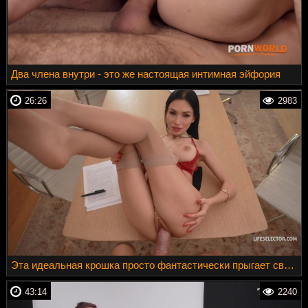
Два члена внутри - это же настоящая интимная эйфория
26:26
2983
Эта идеальная крошка просто фантастически прыгает сверху на члене
43:14
2240