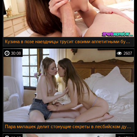
Кузина в позе наездницы трусит своими аппетитными булками
30:08
2607
Пара милашек делит стонущие секреты в лесбийском дуэте