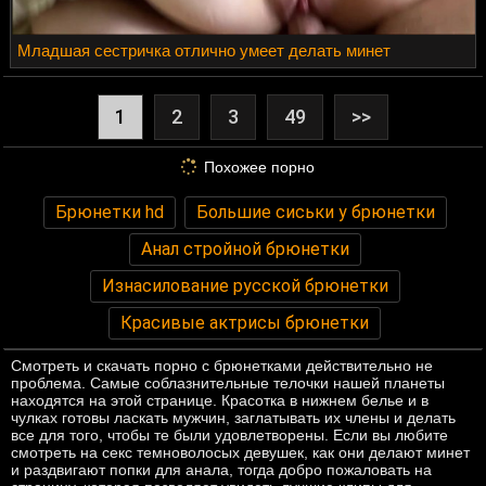
Младшая сестричка отлично умеет делать минет
1
2
3
49
>>
Похожее порно
Брюнетки hd
Большие сиськи у брюнетки
Анал стройной брюнетки
Изнасилование русской брюнетки
Красивые актрисы брюнетки
Смотреть и скачать порно с брюнетками действительно не
проблема. Самые соблазнительные телочки нашей планеты
находятся на этой странице. Красотка в нижнем белье и в
чулках готовы ласкать мужчин, заглатывать их члены и делать
все для того, чтобы те были удовлетворены. Если вы любите
смотреть на секс темноволосых девушек, как они делают минет
и раздвигают попки для анала, тогда добро пожаловать на