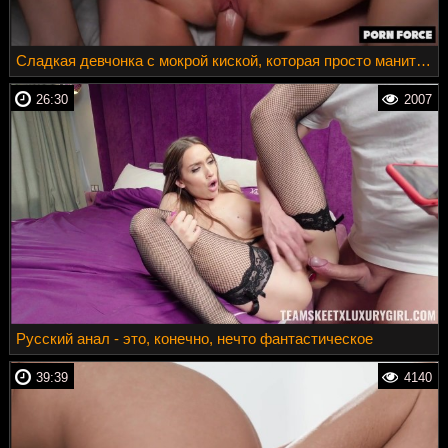
Сладкая девчонка с мокрой киской, которая просто манит засунуть туда твердый ствол
26:30
2007
Русский анал - это, конечно, нечто фантастическое
39:39
4140