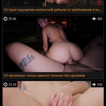
Острые ощущения неопытной рабыни от пребывания в комнате пыток
25:46
382
От величины члена зависит количество оргазмов
23:18
659